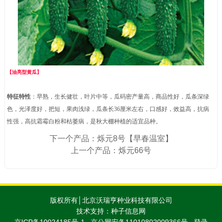
【油亮型黄瓜】
特征特性
：
早熟，生长健壮，叶片中等，瓜码密产量高，商品性好，瓜条深绿
色，光泽度好，把短，果肉浅绿，瓜条长36厘米左右，口感好，效益高，抗病
性强，高抗霜霉白粉和枯萎病，是秋大棚种植的适宜品种。
下一个产品：
烁元8号【早春温室】
上一个产品：
烁元66号
版权所有│北京沃瑞亨种业科技有限公司
技术支持：
种子信息网
京ICP备10024185号-1
京公网安备11010802009366号
登录